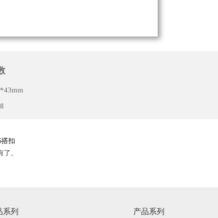
数
*43mm
g
65搭扣
有了。
品系列
产品系列